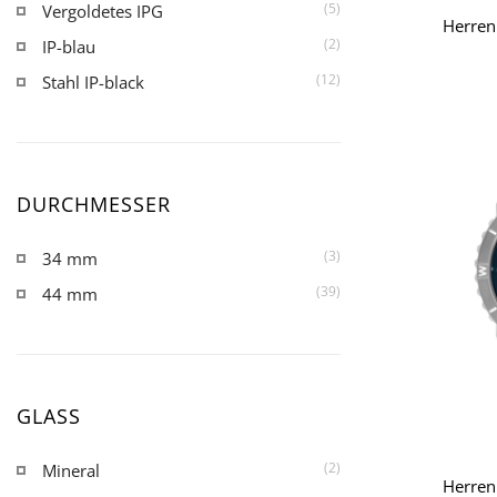
(5)
Vergoldetes IPG
Herren
(2)
IP-blau
(12)
Stahl IP-black
DURCHMESSER
(3)
34 mm
(39)
44 mm
GLASS
(2)
Mineral
Herren