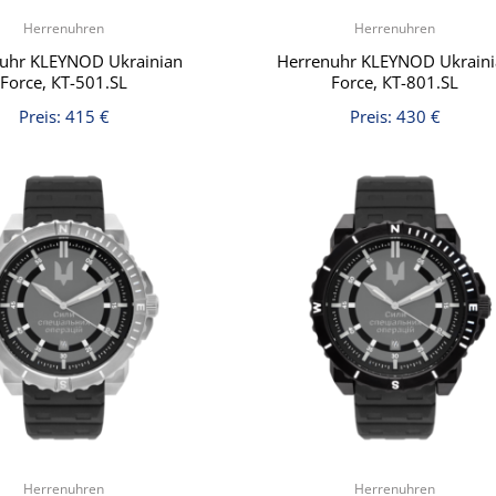
Herrenuhren
Herrenuhren
uhr KLEYNOD Ukrainian
Herrenuhr KLEYNOD Ukrain
Force, КT-501.SL
Force, КT-801.SL
Preis:
415
€
Preis:
430
€
Herrenuhren
Herrenuhren