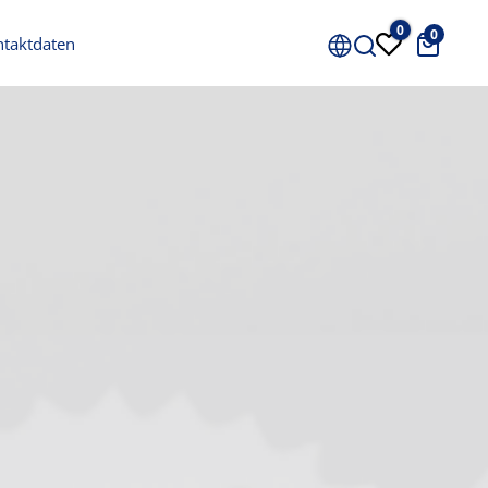
0
0
Preis
ntaktdaten
0 €